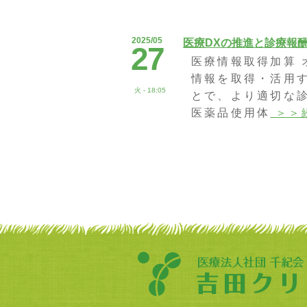
2025/05
医療DXの推進と診療報
27
医療情報取得加算
情報を取得・活用
火 - 18:05
とで、より適切な診
医薬品使用体
＞＞