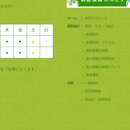
喜屋ビル5Ｆ
ホーム
＞
吉田クリニック
医院紹介
＞
院長・スタッフ紹介
木
金
土
日
＞
院内紹介
●
●
▲
-
＞
診療時間・アクセス
＞
病診連携先病院
●
●
▲
-
＞
個人情報の利用目的
＞
個人情報の保護について
5:00まで診療となります。
＞
検査機器
内科
＞
一般内科
＞
生活習慣病
＞
高血圧・高脂血症