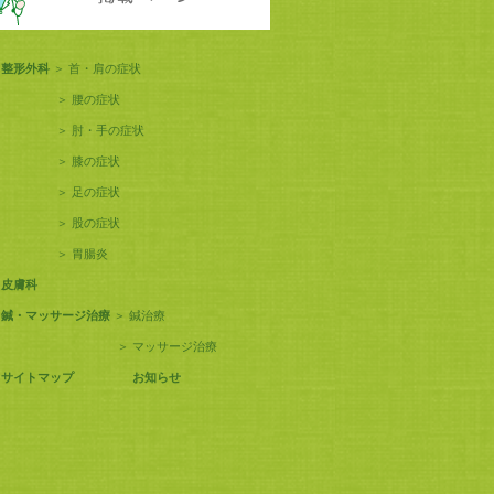
整形外科
＞
首・肩の症状
＞
腰の症状
＞
肘・手の症状
＞
膝の症状
＞
足の症状
＞
股の症状
＞
胃腸炎
皮膚科
鍼・マッサージ治療
＞
鍼治療
＞
マッサージ治療
サイトマップ
お知らせ