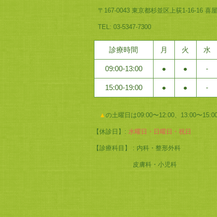
〒167-0043 東京都杉並区上荻1-16-16 
TEL: 03-5347-7300
診療時間
月
火
水
09:00-13:00
●
●
-
15:00-19:00
●
●
-
▲
の土曜日は09:00〜12:00、13:00〜1
【休診日】:
水曜日・日曜日・祝日
【診療科目】 : 内科・整形外科
皮膚科・小児科