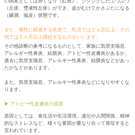
の病変としては赤くなり（紅斑）、ジクジクしたぶつぶつ
（丘疹、漿液性丘疹）ができ、皮がむけてかさぶたになる
（鱗屑、痂皮）状態です。
また、慢性に経過する疾患で、乳児では２ヵ月以上、その
他では６ヵ月以上継続するものをいいます。
その他診断の参考になるものとして、家族に気管支喘息、
アレルギー性鼻炎、結膜炎、アトピー性皮膚炎があるか、
過去に気管支喘息、アレルギー性鼻炎、結膜炎などがあっ
たかなどがあります。
また、気管支喘息、アレルギー性鼻炎などになりやすくな
ります。
▶︎ アトピー性皮膚炎の原因
原因としては、食生活や生活環境、遺伝や人間関係、精神
的なストレスなど、様々な要因が重なり合って発症すると
言われています。